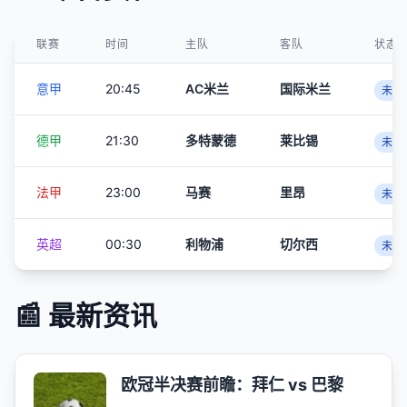
联赛
时间
主队
客队
状态
意甲
20:45
AC米兰
国际米兰
未开
德甲
21:30
多特蒙德
莱比锡
未开
法甲
23:00
马赛
里昂
未开
英超
00:30
利物浦
切尔西
未开
📰 最新资讯
欧冠半决赛前瞻：拜仁 vs 巴黎