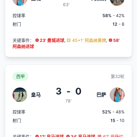
63'
控球率
58%
- 42%
射门
12
- 8
关键事件：
⚽ 23' 曼城进球
,
🟨 45+1' 阿森纳黄牌
,
⚽ 58'
阿森纳进球
西甲
第32轮
3
-
0
皇马
巴萨
78'
控球率
52%
- 48%
射门
15
- 10
关键事件：
⚽ 12' 皇马进球
,
⚽ 34' 皇马进球
,
🟥 67' 巴萨红