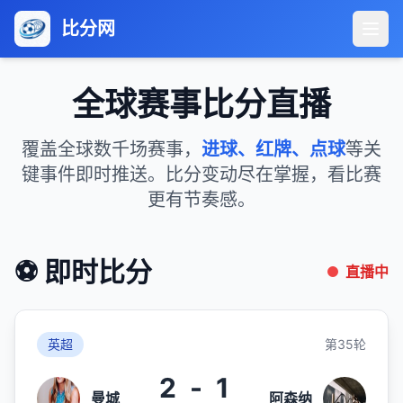
比分网
全球赛事比分直播
覆盖全球数千场赛事，
进球、红牌、点球
等关
键事件即时推送。比分变动尽在掌握，看比赛
更有节奏感。
⚽ 即时比分
直播中
英超
第35轮
2
-
1
曼城
阿森纳