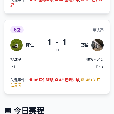
牌
欧冠
半决赛
1
-
1
拜仁
巴黎
HT
控球率
49%
- 51%
射门
7
- 9
关键事件：
⚽ 18' 拜仁进球
,
⚽ 42' 巴黎进球
,
🟨 45+3' 拜
仁黄牌
📅 今日赛程